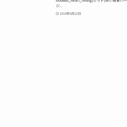
i000685_heart_redng(レッド)赤い背景バ
ジ...
2019年6月22日