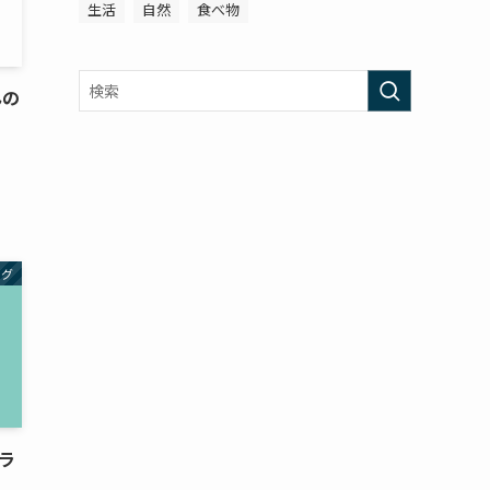
生活
自然
食べ物
んの
ログ
ラ