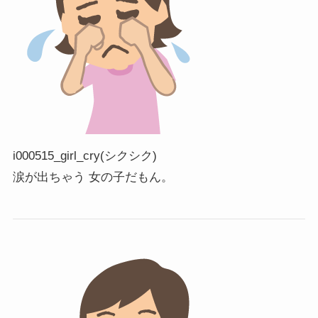
i000515_girl_cry(シクシク)
涙が出ちゃう 女の子だもん。