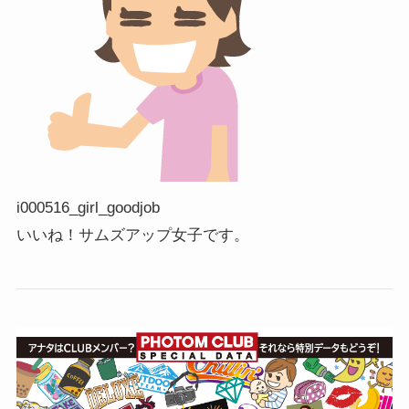
i000516_girl_goodjob
いいね！サムズアップ女子です。