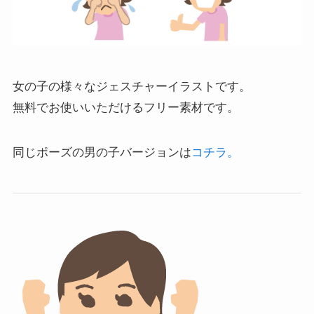
女の子の様々なジェスチャーイラストです。
無料でお使いいただけるフリー素材です。
同じポーズの男の子バージョンは
コチラ。