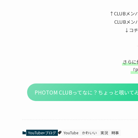
↑CLUBメ
CLUBメ
↓コ
さらに
「P
PHOTOM CLUBってなに？ちょっと覗い
YouTube+ブログ
YouTube
かわいい
実況
時事