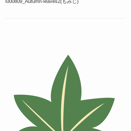
i000809_Autumn-leaves2(もみじ)