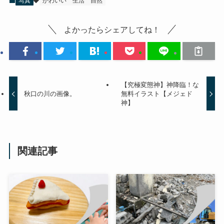
写真
かわいい
生活
自然
よかったらシェアしてね！
【究極変態神】神降臨！な
秋口の川の画像。
無料イラスト【メジェド
神】
関連記事