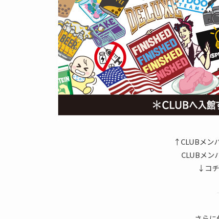
↑CLUBメ
CLUBメ
↓コ
さらに