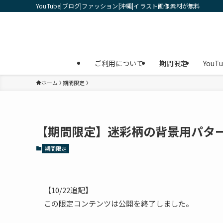
YouTube|ブログ|ファッション|沖縄|イラスト画像素材が無料
ご利用について
期間限定
YouT
ホーム
期間限定
【期間限定】迷彩柄の背景用パターン
期間限定
【10/22追記】
この限定コンテンツは公開を終了しました。