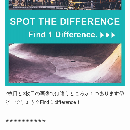
2枚目と3枚目の画像では違うところが１つあります😜
どこでしょう？Find 1 difference！
✴︎✴︎✴︎✴︎✴︎✴︎✴︎✴︎✴︎✴︎