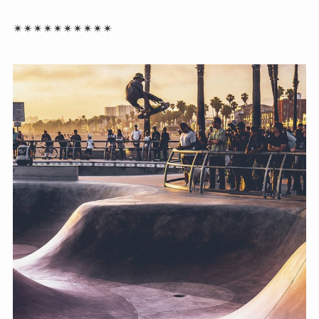
✴︎✴︎✴︎✴︎✴︎✴︎✴︎✴︎✴︎✴︎