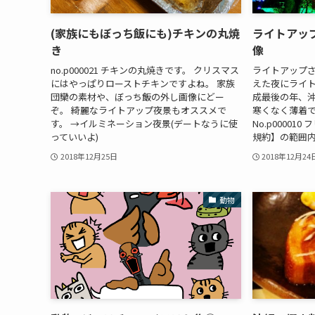
(家族にもぼっち飯にも)チキンの丸焼
ライトアッ
き
像
no.p000021 チキンの丸焼きです。 クリスマス
ライトアップ
にはやっぱりローストチキンですよね。 家族
えた夜にライ
団欒の素材や、ぼっち飯の外し画像にどー
成最後の年、
ぞ。 綺麗なライトアップ夜景もオススメで
寒くなく薄着
す。 →イルミネーション夜景(デートなうに使
No.p0000
っていいよ)
規約】の範囲内
2018年12月25日
2018年12月24
動物