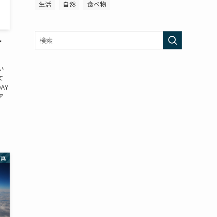
生活
自然
食べ物
イ
い
て
AY
ア
写真