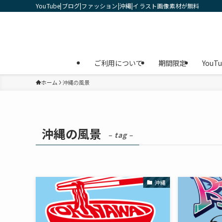
YouTube|ブログ|ファッション|沖縄|イラスト画像素材が無料
ご利用について
期間限定
YouT
ホーム
沖縄の風景
沖縄の風景
– tag –
沖縄