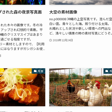
プされた森の夜景写真画
大空の素材画像
no.p000008 沖縄の上空写真です。澄んだ
白い雲。青々とした海。照り付ける太陽。 
された木々の画像です。冬の冷
れ晴れとした状況や新しい環境への門出な
トアップされ幻想的で素敵。平
ど、清々しい情景の時の素材写真にどうぞ
沖縄のクリスマスイブはあまり
で過ごせる程度ですが。
2018年12月24日
10 フリー素材としますので、【利用
にはなりますがガシガシお使...
日
写真