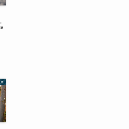
空。
晴
。
写真