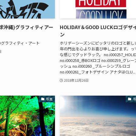
(琉球沖縄)グラフィティアー
HOLIDAY＆GOOD LUCKロゴデザ
ン
Uのグラフィティ・アート
ホリデーシーズンにピッタリのロゴと新し
年の門出を心よりお喜び申し上げます。っ
日
な感じでグッドラック。 no.i000257_HOLID
no.i000258_赤BOXロゴ no.i000259_グレー
ッシュ no.i000260 _ブルーシンプルロゴ
no.i000261_フォトデザイン アナタはCLU...
2018年12月26日
写真