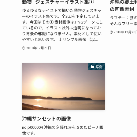
動物_ジェスチャーイラスト集①
沖縄の郷土料
の画像素材
ゆるゆるなテイストで描いた動物ジェスチャ
ーのイラスト集です。全3回を予定していま
ラフテー：豚
す。今回はその① 素材画像は.PNGデータにし
そんなフリー
ているので、イラスト以外は透明になってお
2018年12月20
り背景の邪魔になりません。素材として使い
やすいと思います。 ↓サンプル画像 【以...
2018年12月21日
写真
沖縄サンセットの画像
no.p000004 沖縄の夕暮れ時を収めたビーチ画
像です。