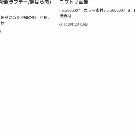
理(ラフテー/豚ばら肉)
ニワトリ画像
no.p000007 カラー素材 no.p000007_ B
黒素材
の角煮に似た沖縄の郷土料理。
素材
2018年12月19日
日